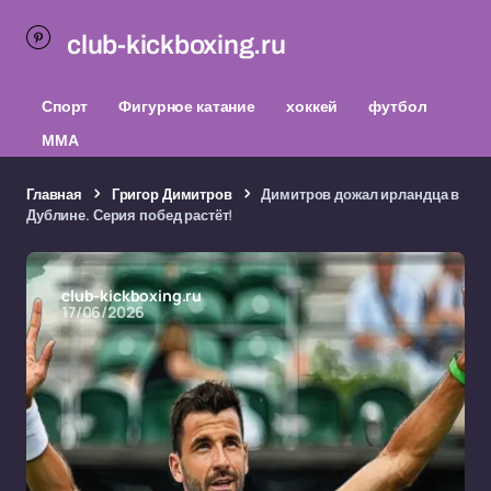
club-kickboxing.ru
Спорт
Фигурное катание
хоккей
футбол
ММА
Главная
Григор Димитров
Димитров дожал ирландца в
Дублине. Серия побед растёт!
club-kickboxing.ru
17/06/2026