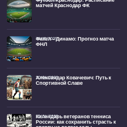
Футбол Краснодар: Расписание
матчей Краснодар ФК
30/10/2025
Факел – Динамо: Прогноз матча
ФНЛ
20/04/2025
Александар Ковачевич: Путь к
Спортивной Славе
20/04/2025
Календарь ветеранов тенниса
России: как сохранить страсть к