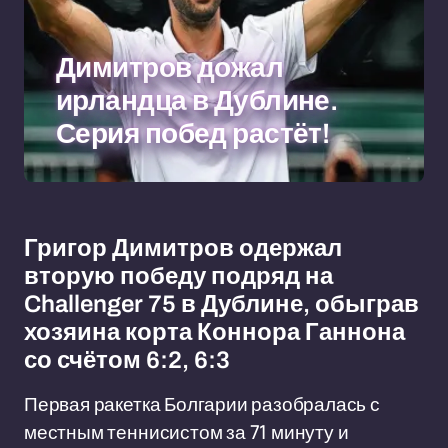
Димитров дожал
ирландца в Дублине.
Серия побед растёт!
Григор Димитров одержал
вторую победу подряд на
Challenger 75 в Дублине, обыграв
хозяина корта Коннора Ганнона
со счётом 6:2, 6:3
Первая ракетка Болгарии разобралась с
местным теннисистом за 71 минуту и