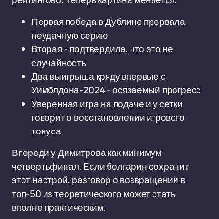
рейтингово. Теперь картина меняется.
Первая победа в Дублине прервала
неудачную серию
Вторая - подтвердила, что это не
случайность
Два выигрыша кряду впервые с
Уимблдона-2024 - осязаемый прогресс
Уверенная игра на подаче и у сетки
говорит о восстановлении игрового
тонуса
Впереди у Димитрова как минимум
четвертьфинал. Если болгарин сохранит
этот настрой, разговор о возвращении в
топ-50 из теоретического может стать
вполне практическим.