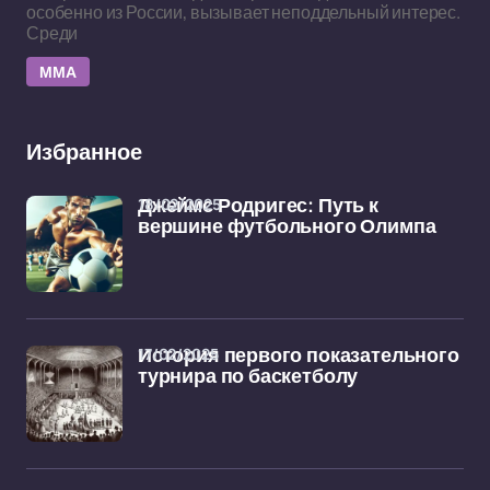
особенно из России, вызывает неподдельный интерес.
Среди
ММА
Избранное
18/02/2025
Джеймс Родригес: Путь к
вершине футбольного Олимпа
17/02/2025
История первого показательного
турнира по баскетболу