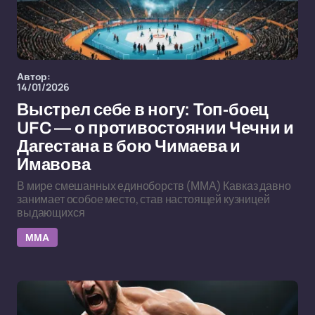
Автор:
14/01/2026
Выстрел себе в ногу: Топ-боец
UFC — о противостоянии Чечни и
Дагестана в бою Чимаева и
Имавова
В мире смешанных единоборств (ММА) Кавказ давно
занимает особое место, став настоящей кузницей
выдающихся
ММА