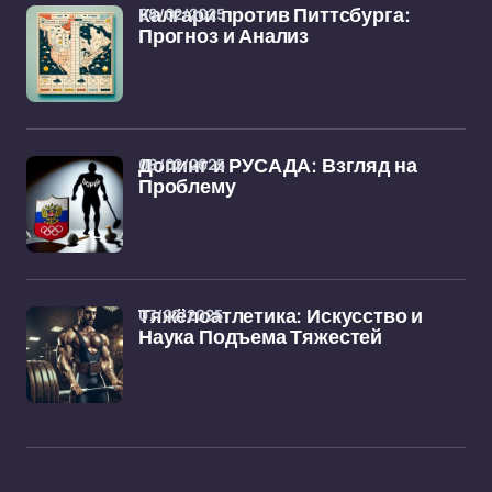
08/02/2025
Калгари против Питтсбурга:
Прогноз и Анализ
08/02/2025
Допинг и РУСАДА: Взгляд на
Проблему
07/02/2025
Тяжёлоатлетика: Искусство и
Наука Подъема Тяжестей