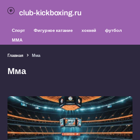
club-kickboxing.ru
Спорт
Фигурное катание
хоккей
футбол
ММА
Главная
Мма
Мма