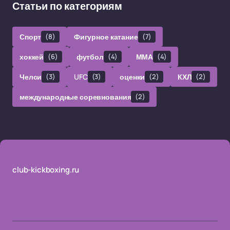
Статьи по категориям
Спорт
(8)
Фигурное катание
(7)
хоккей
(6)
футбол
(4)
ММА
(4)
Челси
(3)
UFC
(3)
оценки
(2)
КХЛ
(2)
международные соревнования
(2)
club-kickboxing.ru