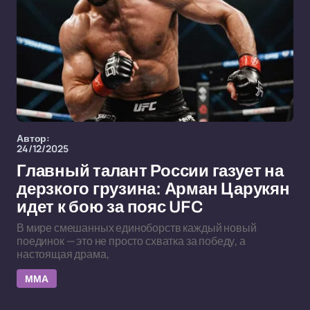
Автор:
24/12/2025
Главный талант России газует на
дерзкого грузина: Арман Царукян
идет к бою за пояс UFC
В мире смешанных единоборств каждый новый
поединок — это не просто схватка за победу, а
настоящая драма,
ММА