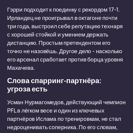
Гэрри подходит к поединку с рекордом 17-1.
Ирландец не проигрывал в октагоне почти
три года, выстроил себе репутацию технаря
с хорошей стойкой и умением держать
дистанцию. Простым претендентом его
точно не назовёшь. Другое дело - насколько
его арсенал сработает против борца уровня
Махачева.
Слова спарринг-партнёра:
угроза есть
Усман Нурмагомедов, действующий чемпион
PFL в лёгком весе и один из ключевых
партнёров Ислама по тренировкам, не стал
недооценивать соперника. По его словам,