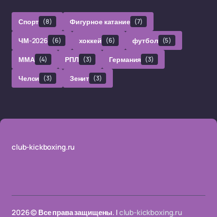
Спорт
(8)
Фигурное катание
(7)
ЧМ-2026
(6)
хоккей
(6)
футбол
(5)
ММА
(4)
РПЛ
(3)
Германия
(3)
Челси
(3)
Зенит
(3)
club-kickboxing.ru
2026 © Все права защищены. |
club-kickboxing.ru