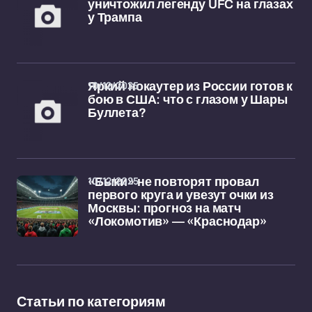
уничтожил легенду UFC на глазах
у Трампа
10/12/2025
Яркий нокаутер из России готов к
бою в США: что с глазом у Шары
Буллета?
10/12/2025
«Быки» не повторят провал
первого круга и увезут очки из
Москвы: прогноз на матч
«Локомотив» — «Краснодар»
Статьи по категориям