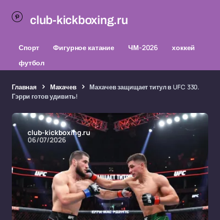
club-kickboxing.ru
Спорт
Фигурное катание
ЧМ-2026
хоккей
футбол
Главная
Махачев
Махачев защищает титул в UFC 330.
Гэрри готов удивить!
club-kickboxing.ru
06/07/2026