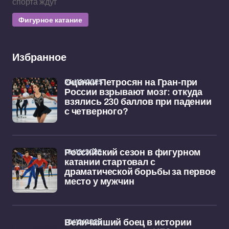
спорта ждут
Фигурное катание
Избранное
24/12/2025
Оценки Петросян на Гран-при
России взрывают мозг: откуда
взялись 230 баллов при падении
с четверного?
19/12/2025
Российский сезон в фигурном
катании стартовал с
драматической борьбы за первое
место у мужчин
10/12/2025
Величайший боец в истории