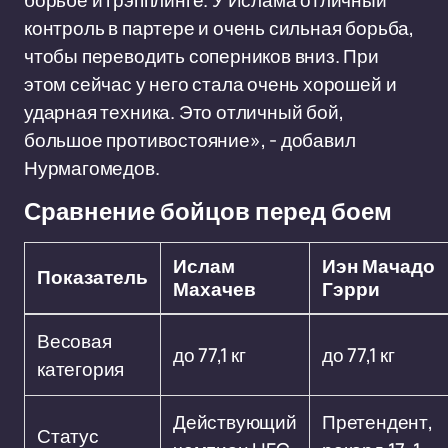
борьбе и грэпплинге. У Ислама отличный
контроль в партере и очень сильная борьба,
чтобы переводить соперников вниз. При
этом сейчас у него стала очень хорошей и
ударная техника. Это отличный бой,
большое противостояние», - добавил
Нурмагомедов.
Сравнение бойцов перед боем
Ислам
Иэн Мачадо
Показатель
Махачев
Гэрри
Весовая
до 77,1 кг
до 77,1 кг
категория
Действующий
Претендент,
Статус