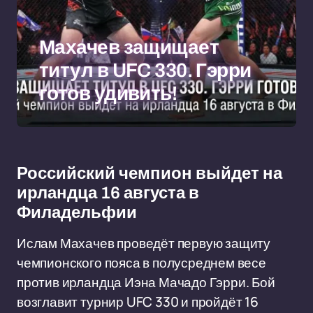
Махачев защищает
титул в UFC 330. Гэрри
готов удивить!
Российский чемпион выйдет на
ирландца 16 августа в
Филадельфии
Ислам Махачев проведёт первую защиту
чемпионского пояса в полусреднем весе
против ирландца Иэна Мачадо Гэрри. Бой
возглавит турнир UFC 330 и пройдёт 16