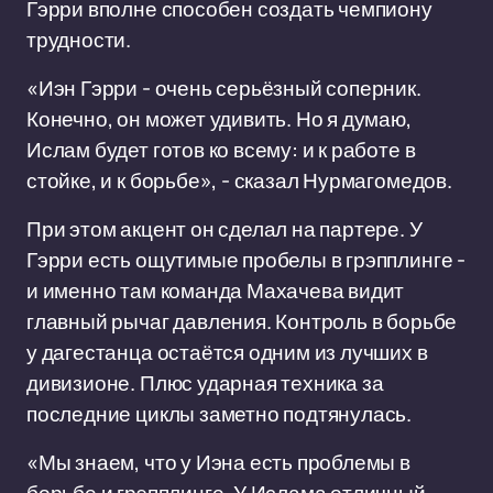
Гэрри вполне способен создать чемпиону
трудности.
«Иэн Гэрри - очень серьёзный соперник.
Конечно, он может удивить. Но я думаю,
Ислам будет готов ко всему: и к работе в
стойке, и к борьбе», - сказал Нурмагомедов.
При этом акцент он сделал на партере. У
Гэрри есть ощутимые пробелы в грэпплинге -
и именно там команда Махачева видит
главный рычаг давления. Контроль в борьбе
у дагестанца остаётся одним из лучших в
дивизионе. Плюс ударная техника за
последние циклы заметно подтянулась.
«Мы знаем, что у Иэна есть проблемы в