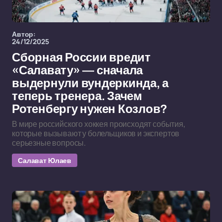
Автор:
24/12/2025
Сборная России вредит
«Салавату» — сначала
выдернули вундеркинда, а
теперь тренера. Зачем
Ротенбергу нужен Козлов?
В мире российского хоккея происходят события,
которые вызывают у болельщиков и экспертов
серьезные вопросы.
Салават Юлаев