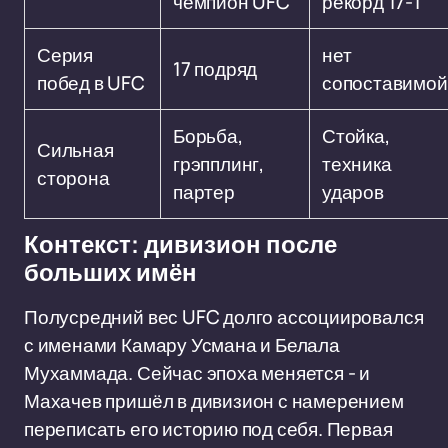
чемпион UFC
рекорд 17-1
Серия
нет
17 подряд
побед в UFC
сопоставимой
Борьба,
Стойка,
Сильная
грэпплинг,
техника
сторона
партер
ударов
Контекст: дивизион после
больших имён
Полусредний вес UFC долго ассоциировался
с именами Камару Усмана и Белала
Мухаммада. Сейчас эпоха меняется - и
Махачев пришёл в дивизион с намерением
переписать его историю под себя. Первая