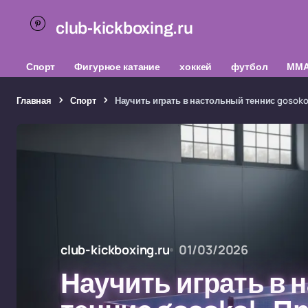
club-kickboxing.ru
Спорт
Фигурное катание
хоккей
футбол
ММ
Главная
Спорт
Научить играть в настольный теннис gosokol
club-kickboxing.ru
01/03/2026
Научить играть в 