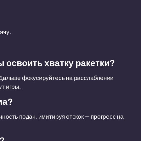
ячу.
ы освоить хватку ракетки?
. Дальше фокусируйтесь на расслаблении
ут игры.
ма?
чность подач, имитируя отскок — прогресс на
?