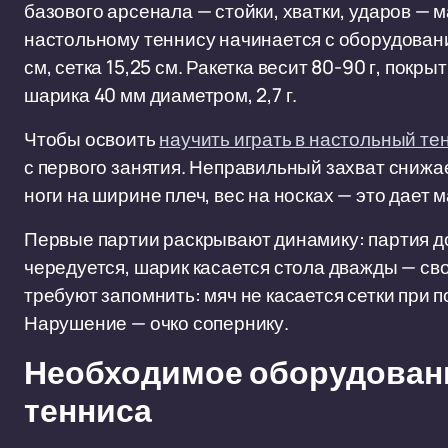
базового арсенала — стойки, хватки, ударов —
настольному теннису начинается с оборудовани
см, сетка 15,25 см. Ракетка весит 80-90 г, пок
шарика 40 мм диаметром, 2,7 г.
Чтобы освоить
научить играть в настольный те
с первого занятия. Неправильный захват снижае
ноги на ширине плеч, вес на носках — это дает м
Первые партии раскрывают динамику: партия до 
чередуется, шарик касается стола дважды — св
требуют запомнить: мяч не касается сетки при 
Нарушение — очко сопернику.
Необходимое оборудовани
тенниса