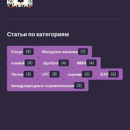
Статьи по категориям
Спорт
(8)
Фигурное катание
(7)
хоккей
(6)
футбол
(4)
ММА
(4)
Челси
(3)
UFC
(3)
оценки
(2)
КХЛ
(2)
международные соревнования
(2)