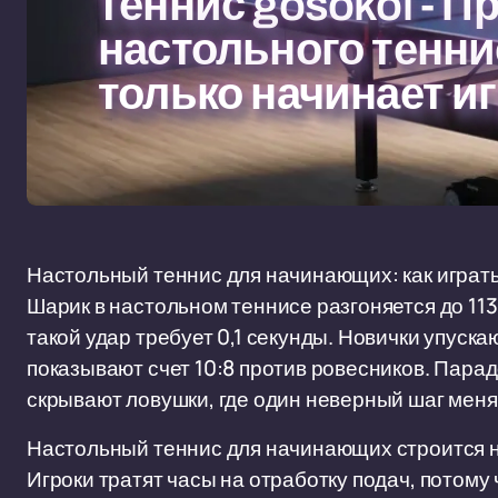
теннис gosokol - П
настольного теннис
только начинает и
Настольный теннис для начинающих: как играть
Шарик в настольном теннисе разгоняется до 113
такой удар требует 0,1 секунды. Новички упуск
показывают счет 10:8 против ровесников. Парад
скрывают ловушки, где один неверный шаг меняе
Настольный теннис для начинающих строится н
Игроки тратят часы на отработку подач, потому