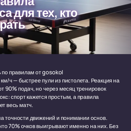
равила
а для тех, кто
грать
 по правилам от gosokol
 км/ч — быстрее пули из пистолета. Реакция на
ают 90% подач, но через месяц тренировок
окс: спорт кажется простым, а правила
т весь матч.
а точности движений и понимании основ.
 что 70% очков выигрывают именно на них. Без