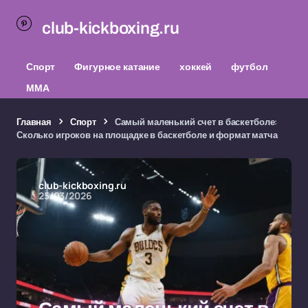
club-kickboxing.ru
Спорт
Фигурное катание
хоккей
футбол
ММА
Главная
Спорт
Самый маленький счет в баскетболе:
Сколько игроков на площадке в баскетболе и формат матча
club-kickboxing.ru
25/03/2026