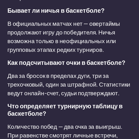
Бывает ли ничья в баскетболе?
В официальных матчах нет — овертаймы
продолжают игру до победителя. Ничья
возможна только в неофициальных или
групповых этапах редких турниров.
Как подсчитывают очки в баскетболе?
Два за бросок в пределах дуги, три за
трехочковый, один за штрафной. Статистики
ведут онлайн-счет, судьи подтверждают.
Что определяет турнирную таблицу в
баскетболе?
Количество побед — два очка за выигрыш.
При равенстве смотрят личные встречи,