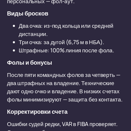
персональных — фол-аут.
Виды бросков
Два очка: из-под кольца или средней
дистанции.
Три очка: за дугой (6,75 м в НБА).
Штрафные: 100% линия после фола.
Фолы и бонусы
После пяти командных фолов за четверть —
два штрафных на владение. Технические
дают одно очко и владение. В низких счетах
фолы минимизируют — защита без контакта.
Корректировки счета
Ошибки судей редки, VAR в FIBA проверяет.