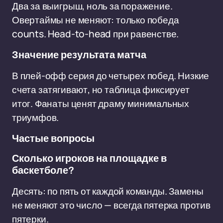
Два за выигрыш, ноль за поражение.
Овертаймы не меняют: только победа
counts. Head-to-head при равенстве.
Значение результата матча
В плей-офф серия до четырех побед. Низкие
счета затягивают, но таблица фиксирует
итог. Фанаты ценят драму минимальных
триумфов.
Частые вопросы
Сколько игроков на площадке в
баскетболе?
Десять: по пять от каждой команды. Замены
не меняют это число — всегда пятерка против
пятерки.