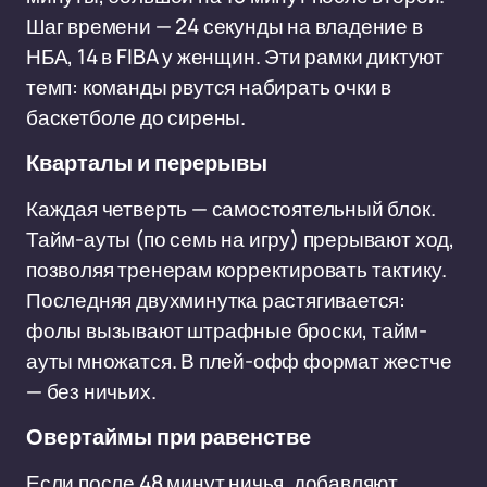
Шаг времени — 24 секунды на владение в
НБА, 14 в FIBA у женщин. Эти рамки диктуют
темп: команды рвутся набирать очки в
баскетболе до сирены.
Кварталы и перерывы
Каждая четверть — самостоятельный блок.
Тайм-ауты (по семь на игру) прерывают ход,
позволяя тренерам корректировать тактику.
Последняя двухминутка растягивается:
фолы вызывают штрафные броски, тайм-
ауты множатся. В плей-офф формат жестче
— без ничьих.
Овертаймы при равенстве
Если после 48 минут ничья, добавляют