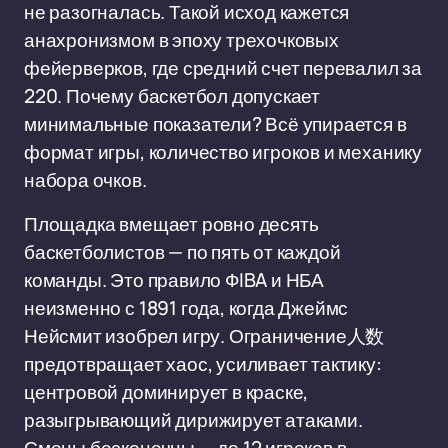
не разогналась. Такой исход кажется
анахронизмом в эпоху трехочковых
фейерверков, где средний счет перевалил за
220. Почему баскетбол допускает
минимальные показатели? Всё упирается в
формат игры, количество игроков и механику
набора очков.
Площадка вмещает ровно десять
баскетболистов — по пять от каждой
команды. Это правило ФIBA и НБА
неизменно с 1891 года, когда Джеймс
Нейсмит изобрел игру. Ограничение人数
предотвращает хаос, усиливает тактику:
центровой доминирует в краске,
разыгрывающий дирижирует атаками.