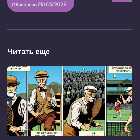
25/03/2026
Обновлено
Читать еще