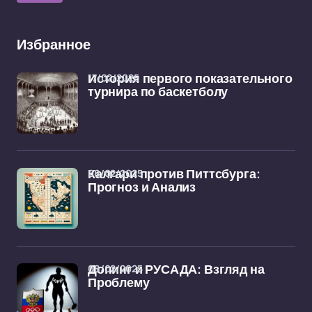
Избранное
17/02/2025
История первого показательного
турнира по баскетболу
08/02/2025
Калгари против Питтсбурга:
Прогноз и Анализ
08/02/2025
Допинг и РУСАДА: Взгляд на
Проблему