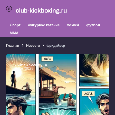
club-kickboxing.ru
Спорт
Фигурное катание
хоккей
футбол
ММА
Главная
Новости
фридайвер
club-kickboxing.ru
11/04/2025