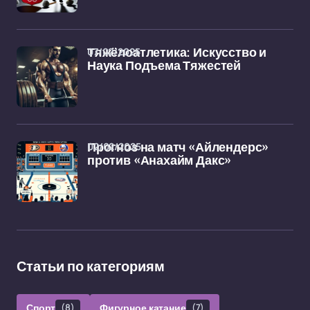
07/02/2025
Тяжёлоатлетика: Искусство и
Наука Подъема Тяжестей
02/02/2025
Прогноз на матч «Айлендерс»
против «Анахайм Дакс»
Статьи по категориям
Спорт
(8)
Фигурное катание
(7)