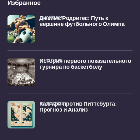
Избранное
18/02/2025
Джеймс Родригес: Путь к
вершине футбольного Олимпа
17/02/2025
История первого показательного
турнира по баскетболу
08/02/2025
Калгари против Питтсбурга:
Прогноз и Анализ