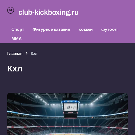
club-kickboxing.ru
Спорт
Фигурное катание
хоккей
футбол
ММА
Главная
Кхл
Кхл