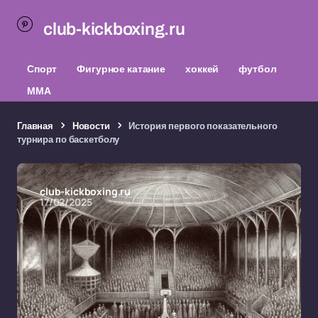
club-kickboxing.ru
Спорт
Фигурное катание
хоккей
футбол
ММА
Главная
Новости
История первого показательного
турнира по баскетболу
club-kickboxing.ru
17/02/2025