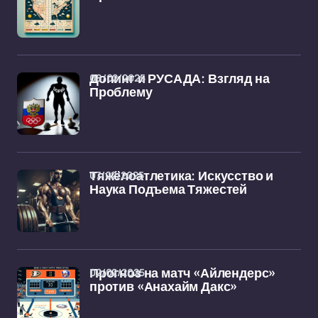
08/02/2025
Допинг и РУСАДА: Взгляд на
Проблему
07/02/2025
Тяжёлоатлетика: Искусство и
Наука Подъема Тяжестей
02/02/2025
Прогноз на матч «Айлендерс»
против «Анахайм Дакс»