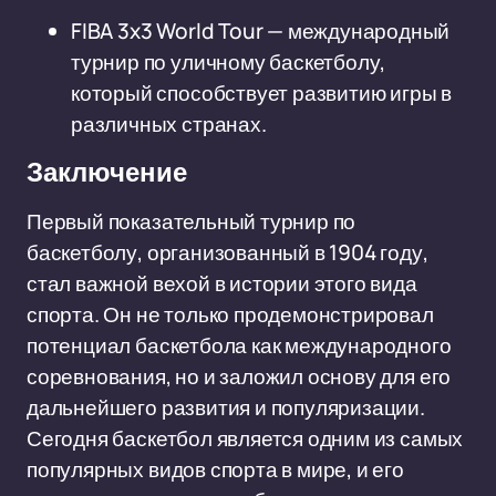
FIBA 3x3 World Tour — международный
турнир по уличному баскетболу,
который способствует развитию игры в
различных странах.
Заключение
Первый показательный турнир по
баскетболу, организованный в 1904 году,
стал важной вехой в истории этого вида
спорта. Он не только продемонстрировал
потенциал баскетбола как международного
соревнования, но и заложил основу для его
дальнейшего развития и популяризации.
Сегодня баскетбол является одним из самых
популярных видов спорта в мире, и его