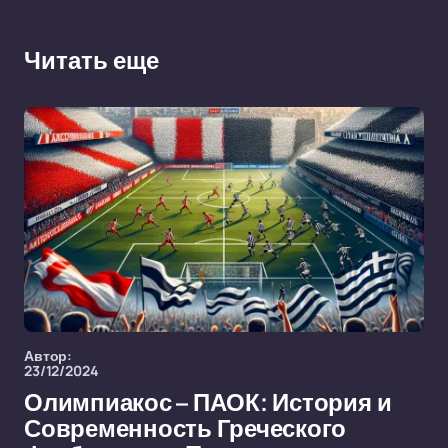
Читать еще
Автор:
23/12/2024
Олимпиакос – ПАОК: История и
Современность Греческого