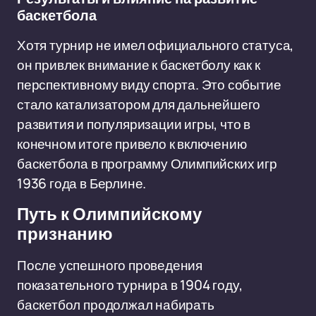
баскетбола
Хотя турнир не имел официального статуса,
он привлек внимание к баскетболу как к
перспективному виду спорта. Это событие
стало катализатором для дальнейшего
развития и популяризации игры, что в
конечном итоге привело к включению
баскетбола в программу Олимпийских игр
1936 года в Берлине.
Путь к Олимпийскому
признанию
После успешного проведения
показательного турнира в 1904 году,
баскетбол продолжал набирать