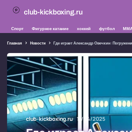
club-kickboxing.ru
Спорт
Фигурное катание
хоккей
футбол
ММ
Главная
Новости
Где играет Александр Овечкин: Погружен
club-kickboxing.ru
11/04/2025