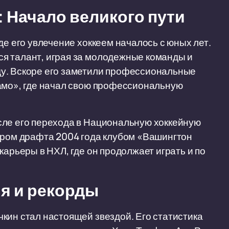
 Начало великого пути
де его увлечение хоккеем началось с юных лет.
я талант, играя за молодежные команды и
у. Вскоре его заметили профессиональные
намо», где начал свою профессиональную
сле его перехода в Национальную хоккейную
мером драфта 2004 года клубом «Вашингтон
карьеры в НХЛ, где он продолжает играть и по
я и рекорды
кин стал настоящей звездой. Его статистика