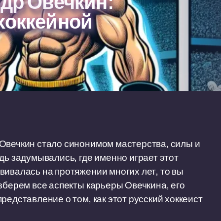
ндр Овечкин:
хоккейной
 Овечкин стало синонимом мастерства, силы и
дь задумывались, где именно играет этот
вивалась на протяжении многих лет, то вы
зберем все аспекты карьеры Овечкина, его
редставление о том, как этот русский хоккеист