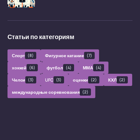
Статьи по категориям
Спорт
(8)
Фигурное катание
(7)
хоккей
(6)
футбол
(4)
ММА
(4)
Челси
(3)
UFC
(3)
оценки
(2)
КХЛ
(2)
международные соревнования
(2)