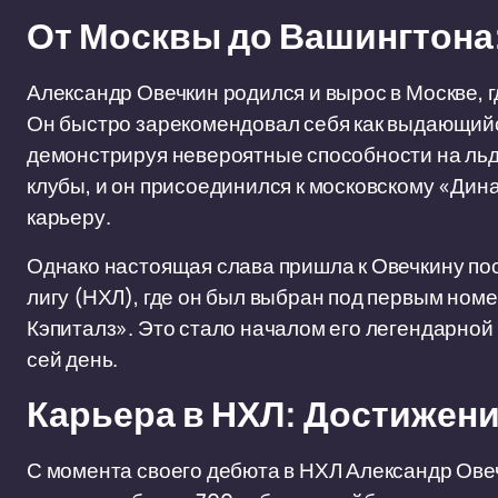
От Москвы до Вашингтона:
Александр Овечкин родился и вырос в Москве, г
Он быстро зарекомендовал себя как выдающийс
демонстрируя невероятные способности на льд
клубы, и он присоединился к московскому «Ди
карьеру.
Однако настоящая слава пришла к Овечкину по
лигу (НХЛ), где он был выбран под первым но
Кэпиталз». Это стало началом его легендарной 
сей день.
Карьера в НХЛ: Достижени
С момента своего дебюта в НХЛ Александр Овеч