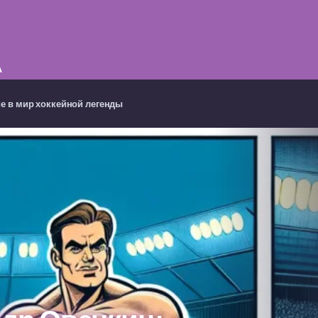
А
ие в мир хоккейной легенды