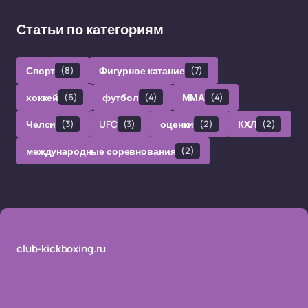
Статьи по категориям
Спорт
(8)
Фигурное катание
(7)
хоккей
(6)
футбол
(4)
ММА
(4)
Челси
(3)
UFC
(3)
оценки
(2)
КХЛ
(2)
международные соревнования
(2)
club-kickboxing.ru