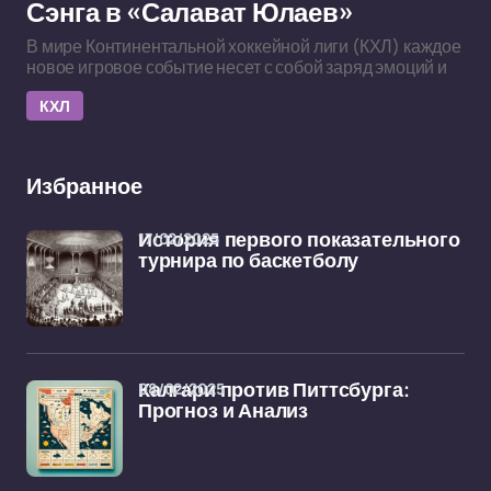
Сэнга в «Салават Юлаев»
В мире Континентальной хоккейной лиги (КХЛ) каждое
новое игровое событие несет с собой заряд эмоций и
КХЛ
Избранное
17/02/2025
История первого показательного
турнира по баскетболу
08/02/2025
Калгари против Питтсбурга:
Прогноз и Анализ