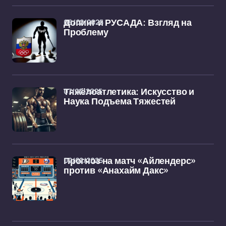
08/02/2025
Допинг и РУСАДА: Взгляд на
Проблему
07/02/2025
Тяжёлоатлетика: Искусство и
Наука Подъема Тяжестей
02/02/2025
Прогноз на матч «Айлендерс»
против «Анахайм Дакс»