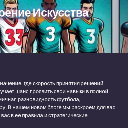
оение Искусства
значение, где скорость принятия решений
лучает шанс проявить свои навыки в полной
амичная разновидность футбола,
у. В нашем новом блоге мы раскроем для вас
 вас в её правила и стратегические