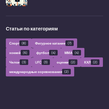
Статьи по категориям
Спорт
(8)
Фигурное катание
(7)
хоккей
(6)
футбол
(4)
ММА
(4)
Челси
(3)
UFC
(3)
оценки
(2)
КХЛ
(2)
международные соревнования
(2)