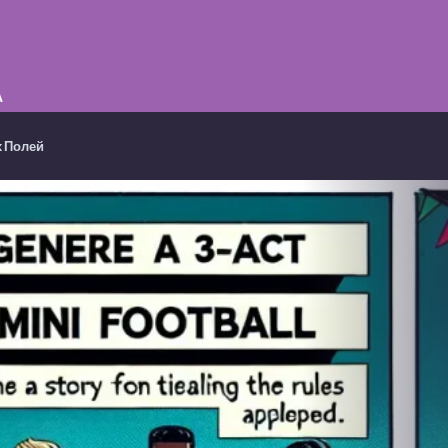
А
х Полей