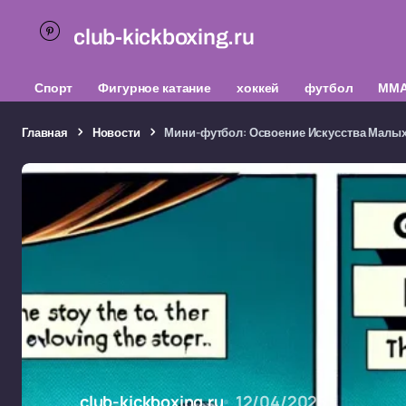
club-kickboxing.ru
Спорт
Фигурное катание
хоккей
футбол
ММ
Главная
Новости
Мини-футбол: Освоение Искусства Малы
club-kickboxing.ru
12/04/2025