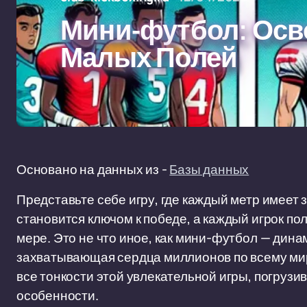
Мини-футбол: Осв
Малых Полей
Основано на данных из -
Базы данных
Представьте себе игру, где каждый метр имеет 
становится ключом к победе, а каждый игрок по
мере. Это не что иное, как мини-футбол — дин
захватывающая сердца миллионов по всему мир
все тонкости этой увлекательной игры, погрузив
особенности.