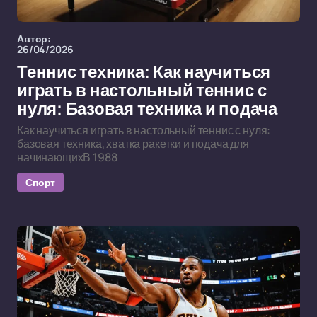
Автор:
26/04/2026
Теннис техника: Как научиться
играть в настольный теннис с
нуля: Базовая техника и подача
Как научиться играть в настольный теннис с нуля:
базовая техника, хватка ракетки и подача для
начинающихВ 1988
Спорт