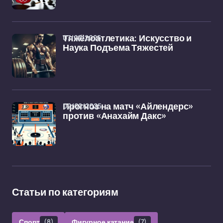
07/02/2025
Тяжёлоатлетика: Искусство и
Наука Подъема Тяжестей
02/02/2025
Прогноз на матч «Айлендерс»
против «Анахайм Дакс»
Статьи по категориям
Спорт
(8)
Фигурное катание
(7)