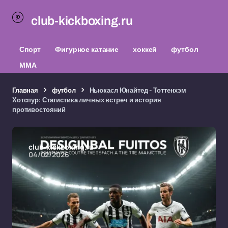
club-kickboxing.ru
Спорт
Фигурное катание
хоккей
футбол
ММА
Главная
футбол
Ньюкасл Юнайтед - Тоттенхэм
Хотспур: Статистика личных встреч и история
противостояний
club-kickboxing.ru
04/02/2026