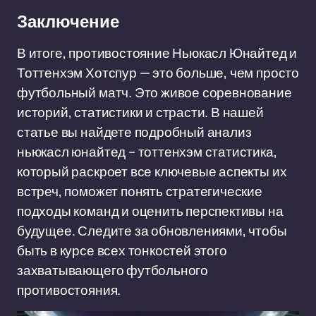
Заключение
В итоге, противостояние Ньюкасл Юнайтед и
Тоттенхэм Хотспур — это больше, чем просто
футбольный матч. Это живое соревнование
историй, статистики и страсти. В нашей
статье вы найдете подробный анализ
ньюкасл юнайтед – тоттенхэм статистика,
который раскроет все ключевые аспекты их
встреч, поможет понять стратегические
подходы команд и оценить перспективы на
будущее. Следите за обновлениями, чтобы
быть в курсе всех тонкостей этого
захватывающего футбольного
противостояния.