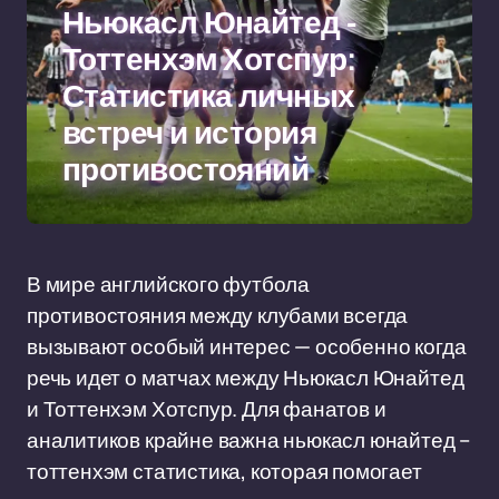
Ньюкасл Юнайтед -
Тоттенхэм Хотспур:
Статистика личных
встреч и история
противостояний
В мире английского футбола
противостояния между клубами всегда
вызывают особый интерес — особенно когда
речь идет о матчах между Ньюкасл Юнайтед
и Тоттенхэм Хотспур. Для фанатов и
аналитиков крайне важна ньюкасл юнайтед –
тоттенхэм статистика, которая помогает