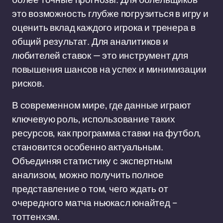
это возможность глубже погрузиться в игру и
оценить вклад каждого игрока и тренера в
общий результат. Для аналитиков и
любителей ставок — это инструмент для
повышения шансов на успех и минимизации
рисков.
В современном мире, где данные играют
ключевую роль, использование таких
ресурсов, как программа ставки на футбол,
становится особенно актуальным.
Объединяя статистику с экспертным
анализом, можно получить полное
представление о том, чего ждать от
очередного матча ньюкасл юнайтед –
тоттенхэм.