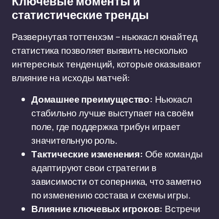
Ключевые моменты и
статистические тренды
Развернутая тоттенхэм – ньюкасл юнайтед
статистика позволяет выявить несколько
интересных тенденций, которые оказывают
влияние на исходы матчей:
Домашнее преимущество:
Ньюкасл
стабильно лучше выступает на своём
поле, где поддержка трибун играет
значительную роль.
Тактические изменения:
Обе команды
адаптируют свои стратегии в
зависимости от соперника, что заметно
по изменению состава и схемы игры.
Влияние ключевых игроков:
Встречи