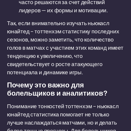
часто решаются за счет действий
лидеров — их формы и мотивации.
Так, если внимательно изучать ньюкасл
юнайтед – тоттенхэм статистику последних
сезонов, можно заметить, что количество
голов в матчах с участием этих команд имеет
тенденцию к увеличению, что
свидетельствует о росте атакующего
потенциала и динамике игры.
Почему это важно для
болельщиков и аналитиков?
Понимание тонкостей тоттенхэм – ньюкасл
юнайтед статистика помогает не только
лучше наслаждаться матчами, но и делать
более точные прогнозы. Для болельщиков