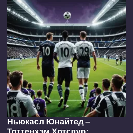
Ньюкасл Юнайтед –
Тоттенхэм Хотспур: