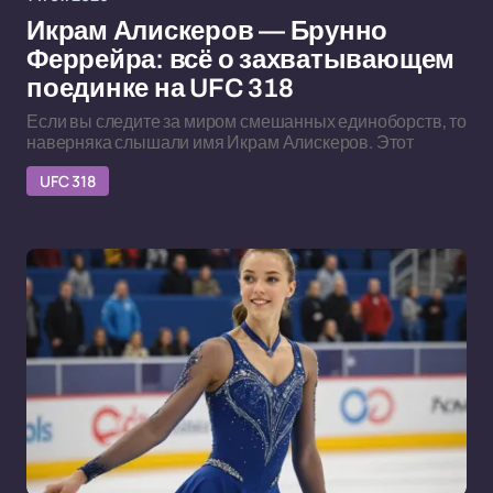
Икрам Алискеров — Брунно
Феррейра: всё о захватывающем
поединке на UFC 318
Если вы следите за миром смешанных единоборств, то
наверняка слышали имя Икрам Алискеров. Этот
UFC 318