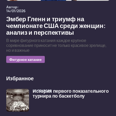
Автор:
14/01/2026
Эмбер Гленн и триумф на
чемпионате США среди женщин:
анализ и перспективы
В мире фигурного катания каждое крупное
соревнование приносит не только красивое зрелище,
но и важные
Фигурное катание
Избранное
17/02/2025
История первого показательного
турнира по баскетболу