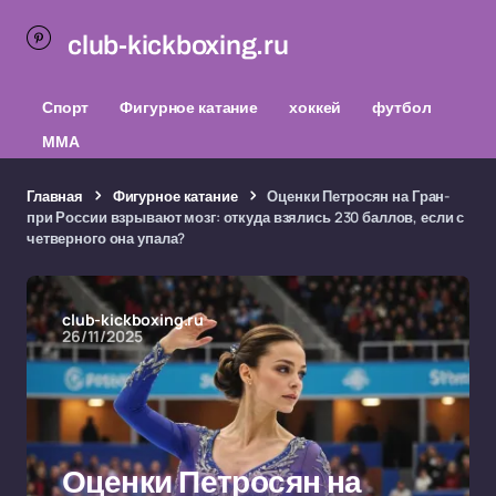
club-kickboxing.ru
Спорт
Фигурное катание
хоккей
футбол
ММА
Главная
Фигурное катание
Оценки Петросян на Гран-
при России взрывают мозг: откуда взялись 230 баллов, если с
четверного она упала?
club-kickboxing.ru
26/11/2025
Оценки Петросян на