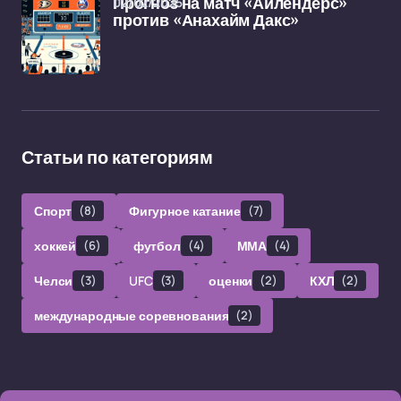
02/02/2025
Прогноз на матч «Айлендерс»
против «Анахайм Дакс»
Статьи по категориям
Спорт
(8)
Фигурное катание
(7)
хоккей
(6)
футбол
(4)
ММА
(4)
Челси
(3)
UFC
(3)
оценки
(2)
КХЛ
(2)
международные соревнования
(2)