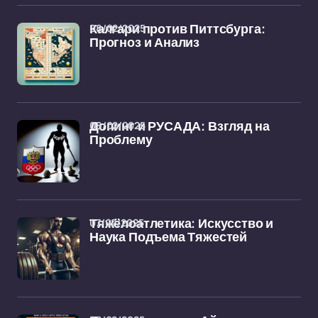
08/02/2025
Калгари против Питтсбурга:
Прогноз и Анализ
08/02/2025
Допинг и РУСАДА: Взгляд на
Проблему
07/02/2025
Тяжёлоатлетика: Искусство и
Наука Подъема Тяжестей