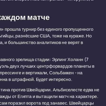
каждом матче
я» прошла турнир без единого пропущенного
ельгийцы, разнёсшие США, тоже на кураже. Но
, и большинство аналитиков не верят в
лавного зрелища стадии: Эрлинг Холанн (7
 дуэль двух лучших центрфорвардов планеты в
прессинге и вертикали, Сольбаккен - на
нна в штрафной. Будет интересно.
тина против Швейцарии. Альбиселесте едва не
ажды от Египта и вытащили матч на характере.
и сам поразил ворота под занавес. Швейцарцы