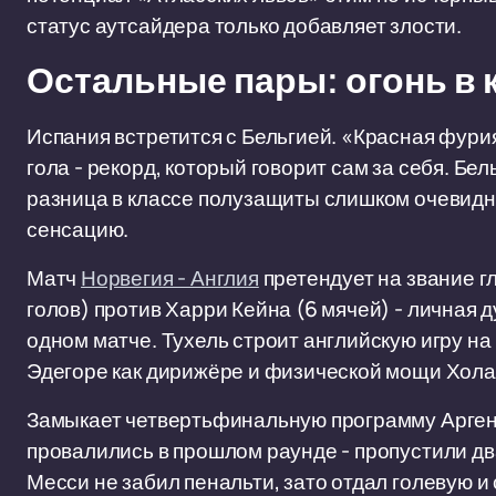
статус аутсайдера только добавляет злости.
Остальные пары: огонь в 
Испания встретится с Бельгией. «Красная фури
гола - рекорд, который говорит сам за себя. Б
разница в классе полузащиты слишком очевидна
сенсацию.
Матч
Норвегия - Англия
претендует на звание г
голов) против Харри Кейна (6 мячей) - личная
одном матче. Тухель строит английскую игру на 
Эдегоре как дирижёре и физической мощи Хола
Замыкает четвертьфинальную программу Арген
провалились в прошлом раунде - пропустили дв
Месси не забил пенальти, зато отдал голевую 