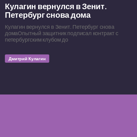
Кулагин вернулся в Зенит.
Петербург снова дома
Кулагин вернулся в Зенит. Петербург снова
домаОпытный защитник подписал контракт с
петербургским клубом до
Дмитрий Кулагин