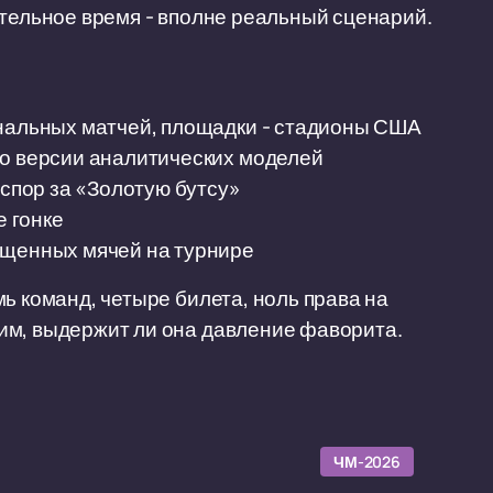
ительное время - вполне реальный сценарий.
инальных матчей, площадки - стадионы США
по версии аналитических моделей
 спор за «Золотую бутсу»
е гонке
ущенных мячей на турнире
ь команд, четыре билета, ноль права на
им, выдержит ли она давление фаворита.
ЧМ-2026