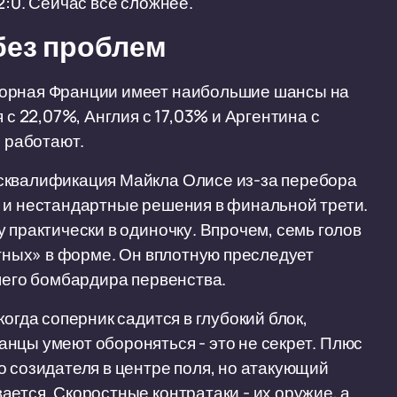
2:0. Сейчас всё сложнее.
 без проблем
борная Франции имеет наибольшие шансы на
 с 22,07%, Англия с 17,03% и Аргентина с
е работают.
сквалификация Майкла Олисе из-за перебора
и и нестандартные решения в финальной трети.
 практически в одиночку. Впрочем, семь голов
етных» в форме. Он вплотную преследует
чшего бомбардира первенства.
огда соперник садится в глубокий блок,
нцы умеют обороняться - это не секрет. Плюс
о созидателя в центре поля, но атакующий
ется. Скоростные контратаки - их оружие, а