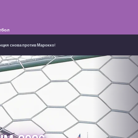
тбол
нция снова против Марокко!