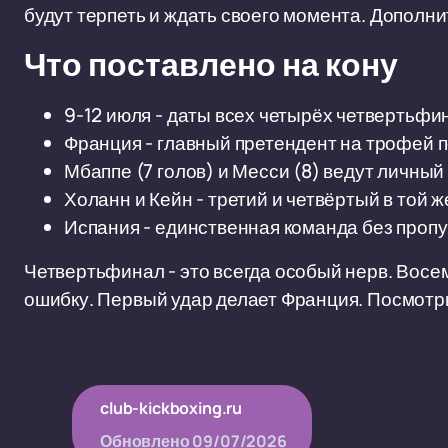
будут терпеть и ждать своего момента. Дополн
Что поставлено на кону
9-12 июля - даты всех четырёх четвертьф
Франция - главный претендент на трофей 
Мбаппе (7 голов) и Месси (8) ведут личный
Холанн и Кейн - третий и четвёртый в той ж
Испания - единственная команда без проп
Четвертьфинал - это всегда особый нерв. Восем
ошибку. Первый удар делает Франция. Посмотр
club-kickboxing.ru
Обновлено
09/07/2026