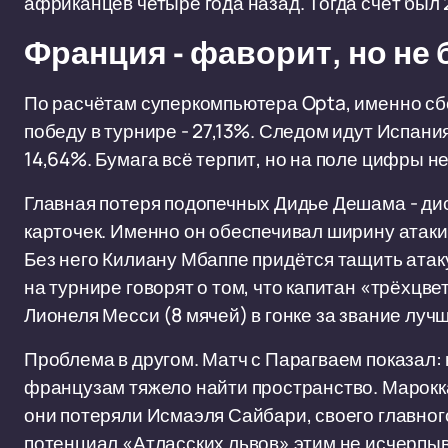
африканцев четыре года назад. Тогда счёт был 
Франция - фаворит, но не
По расчётам суперкомпьютера Opta, именно с
победу в турнире - 27,13%. Следом идут Испания
14,64%. Бумага всё терпит, но на поле цифры н
Главная потеря подопечных Дидье Дешама - ди
карточек. Именно он обеспечивал ширину атак
Без него Килиану Мбаппе придётся тащить атаку
на турнире говорят о том, что капитан «трёхцв
Лионеля Месси (8 мячей) в гонке за звание лу
Проблема в другом. Матч с Парагваем показал: к
французам тяжело найти пространство. Марокка
они потеряли Исмаэля Сайбари, своего главног
потенциал «Атласских львов» этим не исчерпыва