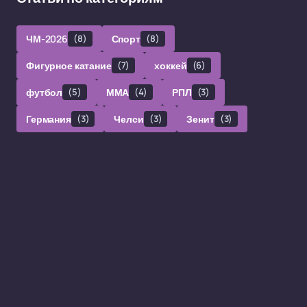
ЧМ-2026
(8)
Спорт
(8)
Фигурное катание
(7)
хоккей
(6)
футбол
(5)
ММА
(4)
РПЛ
(3)
Германия
(3)
Челси
(3)
Зенит
(3)