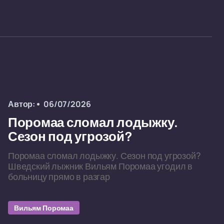
Автор:
06/07/2026
Поромаа сломал лодыжку.
Сезон под угрозой?
Поромаа сломал лодыжку. Сезон под угрозой?
Шведский лыжник Вильям Поромаа угодил в
больницу прямо в разгар
Вильям Поромаа