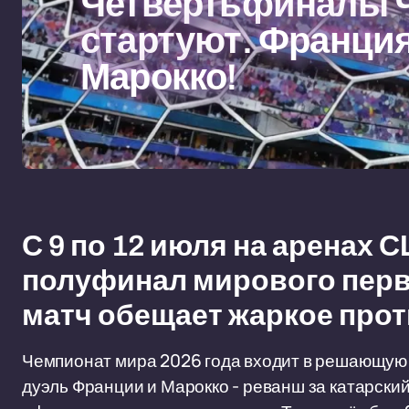
Четвертьфиналы 
стартуют. Франция
Марокко!
С 9 по 12 июля на аренах 
полуфинал мирового перве
матч обещает жаркое про
Чемпионат мира 2026 года входит в решающую
дуэль Франции и Марокко - реванш за катарски