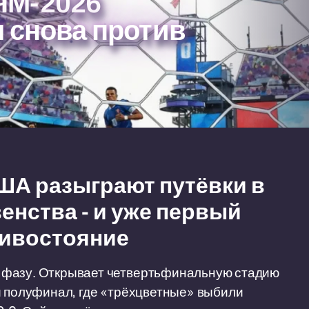
ЧМ-2026
 снова против
США разыграют путёвки в
нства - и уже первый
тивостояние
 фазу. Открывает четвертьфинальную стадию
й полуфинал, где «трёхцветные» выбили