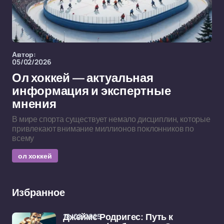
Автор:
05/02/2026
Ол хоккей — актуальная
информация и экспертные
мнения
В мире спорта существует немало дисциплин, которые
привлекают внимание миллионов поклонников по
всему
ол хоккей
Избранное
18/02/2025
Джеймс Родригес: Путь к