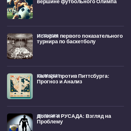
вершине футбольного Олимпа
17/02/2025
История первого показательного
турнира по баскетболу
08/02/2025
Калгари против Питтсбурга:
Прогноз и Анализ
08/02/2025
Допинг и РУСАДА: Взгляд на
Проблему